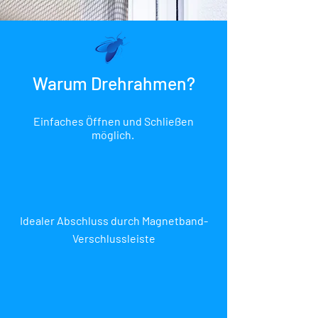
Warum Drehrahmen?
Einfaches Öffnen und Schließen
möglich.
Idealer Abschluss durch Magnetband-
Verschlussleiste