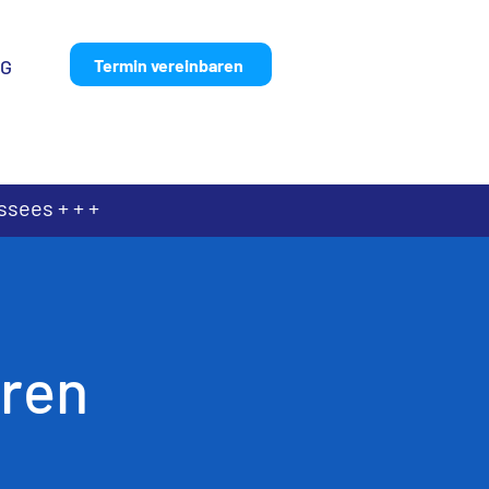
Termin vereinbaren
OG
ssees + + +
üren