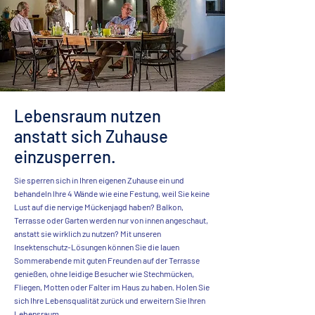
Lebensraum nutzen
anstatt sich Zuhause
einzusperren.
Sie sperren sich in Ihren eigenen Zuhause ein und
behandeln Ihre 4 Wände wie eine Festung, weil Sie keine
Lust auf die nervige Mückenjagd haben? Balkon,
Terrasse oder Garten werden nur von innen angeschaut,
anstatt sie wirklich zu nutzen? Mit unseren
Insektenschutz-Lösungen können Sie die lauen
Sommerabende mit guten Freunden auf der Terrasse
genießen, ohne leidige Besucher wie Stechmücken,
Fliegen, Motten oder Falter im Haus zu haben. Holen Sie
sich Ihre Lebensqualität zurück und erweitern Sie Ihren
Lebensraum.