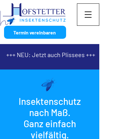
Termin vereinbaren
+++ NEU: Jetzt auch Plissees +++
Insektenschutz
nach Maß.
Ganz einfach
vielfältig.