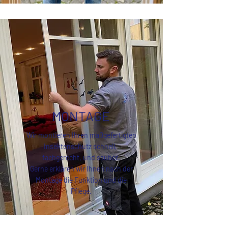
MONTAGE
Wir montieren Ihren maßgefertigten
Insektenschutz schnell,
fachgerecht, und sauber.
Gerne erklären wir Ihnen nach der
Montage die Funktion und die
Pflege.