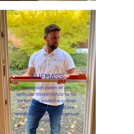
AUFMASS
Gemeinsam planen wir den
optimalen Insektenschutz für Sie.
Wir kommen kostenfrei zu Ihnen
nach Hause, nehmen Maß und
unterbreiten Ihnen Ihr passgenaues
Angebot.